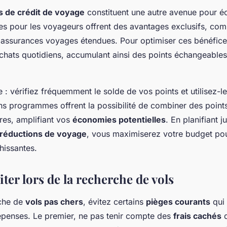
s de crédit de voyage
constituent une autre avenue pour é
es pour les voyageurs offrent des
avantages exclusifs
, co
 assurances voyages étendues. Pour optimiser ces bénéfices
chats quotidiens, accumulant ainsi des points échangeables 
e : vérifiez fréquemment le solde de vos points et utilisez-l
ins programmes offrent la possibilité de combiner des point
res, amplifiant vos
économies potentielles
. En planifiant 
réductions de voyage
, vous maximiserez votre budget po
hissantes.
iter lors de la recherche de vols
rche de
vols pas chers
, évitez certains
pièges courants
qui
penses. Le premier, ne pas tenir compte des
frais cachés
q