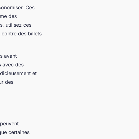
conomiser. Ces
mme des
, utilisez ces
contre des billets
es avant
s avec des
judicieusement et
ur des
 peuvent
ue certaines