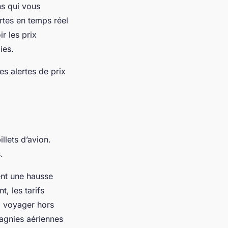
ns qui vous
ertes en temps réel
r les prix
ies.
es alertes de prix
llets d’avion.
.
ent une hausse
, les tarifs
e, voyager hors
pagnies aériennes