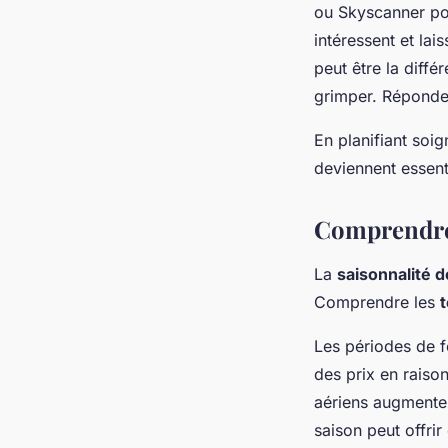
ou Skyscanner pou
intéressent et lai
peut être la diffé
grimper. Réponde
En planifiant soig
deviennent essent
Comprendre 
La
saisonnalité d
Comprendre les
Les périodes de 
des prix en raiso
aériens augmenten
saison peut offri