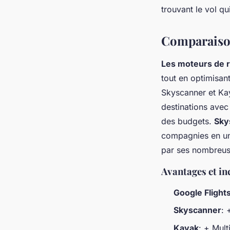
trouvant le vol q
Comparaison
Les moteurs de 
tout en optimisan
Skyscanner et K
destinations avec
des budgets.
Sky
compagnies en un 
par ses nombreuse
Avantages et in
Google Flight
Skyscanner
: 
Kayak
: + Mult