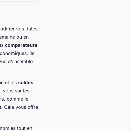
 Modifier vos dates
semaine ou en
Les
comparateurs
économiques. Ils
 vue d’ensemble
ns
et les
soldes
z-vous sur les
ns, comme le
t. Cela vous offre
nomies tout en