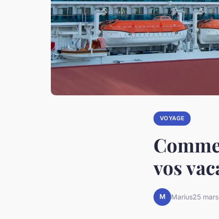
VOYAGE
Comment
vos vac
M
Marius
25 mars