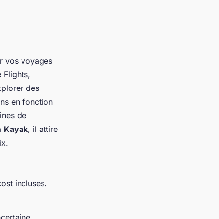
ier vos voyages
 Flights,
xplorer des
ons en fonction
ines de
 à
Kayak
, il attire
ix.
ost incluses.
ncertaine.