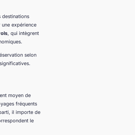
 destinations
ir une expérience
ols
, qui intègrent
onomiques.
réservation selon
significatives.
lent moyen de
oyages fréquents
parti, il importe de
orrespondent le