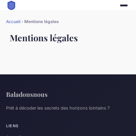
Accueil
›
Mentions légales
Mentions légales
Baladonsnous
Prêt à décoder les secrets des horizons lointains ?
LIENS