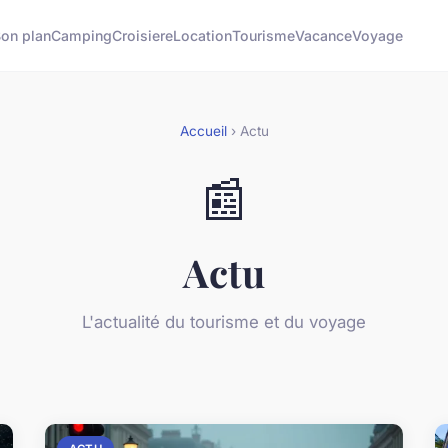
on plan
Camping
Croisiere
Location
Tourisme
Vacance
Voyage
Accueil
› Actu
📰
Actu
L'actualité du tourisme et du voyage