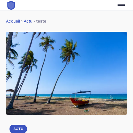
Accueil
›
Actu
›
teste
ACTU