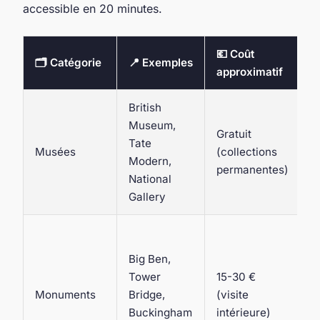
accessible en 20 minutes.
💶 Coût

🗂️ Catégorie
📍 Exemples
approximatif
d
British
A
Museum,
p
Gratuit
Tate
l
Musées
(collections
Modern,
i
permanentes)
National
j
Gallery
l
P
l
Big Ben,
e
Tower
15-30 €
g
Monuments
Bridge,
(visite
S
Buckingham
intérieure)