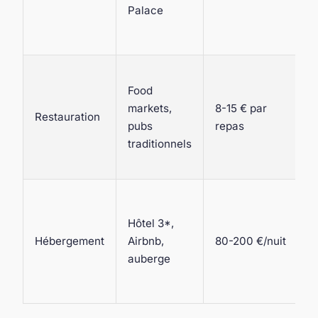
o
Palace
T
G
O
Food
l
markets,
8-15 € par
l
Restauration
pubs
repas
d
traditionnels
e
1
C
u
Hôtel 3*,
d
Hébergement
Airbnb,
80-200 €/nuit
p
auberge
C
V