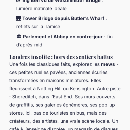
📸
Big Ben vu de Westminster Bridge
:
lumière matinale idéale
🌉
Tower Bridge depuis Butler’s Wharf
:
reflets sur la Tamise
🏛️
Parlement et Abbey en contre-jour
: fin
d’après-midi
Londres insolite : hors des sentiers battus
Une fois les classiques faits, explorez les
mews
-
ces petites ruelles pavées, anciennes écuries
transformées en maisons miniatures. Elles
fleurissent à Notting Hill ou Kensington. Autre piste
: Shoreditch, dans l’East End. Ses murs couverts
de graffitis, ses galeries éphémères, ses pop-up
stores. Ici, pas de touristes en bus, mais des
créateurs, des artistes, une vraie scène locale. Un
café à l’enseigne discrète, un magasin de disques