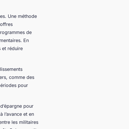
égies. Une méthode
 offres
programmes de
émentaires. En
 et réduire
blissements
liers, comme des
périodes pour
s d’épargne pour
 à l’avance et en
ntre les militaires