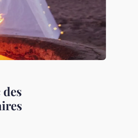
 des
aires