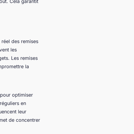
ût. Cela garantit
 réel des remises
vent les
gets. Les remises
mpromettre la
 pour optimiser
réguliers en
uencent leur
rmet de concentrer