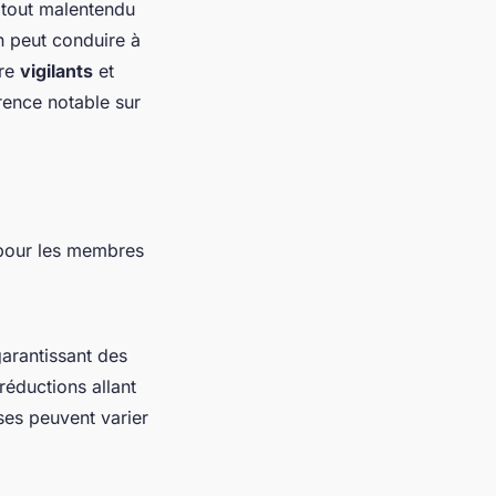
er tout malentendu
on peut conduire à
tre
vigilants
et
érence notable sur
 pour les membres
arantissant des
réductions allant
ses peuvent varier