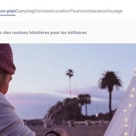
on plan
Camping
Croisiere
Location
Tourisme
Vacance
Voyage
 des remises hôtelières pour les militaires