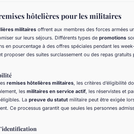
emises hôtelières pour les militaires
ières militaires
offrent aux membres des forces armées un
miser sur leurs séjours. Différents types de
promotions
son
ons en pourcentage à des offres spéciales pendant les week
 proposer des suites surclassement ou des repas gratuits po
ilité
ces
remises hôtelières militaires
, les critères d’éligibilité d
alement, les
militaires en service actif
, les réservistes et p
éligibles. La
preuve du statut
militaire peut être exigée lor
ment. Ce processus garantit que seules les personnes admiss
’identification