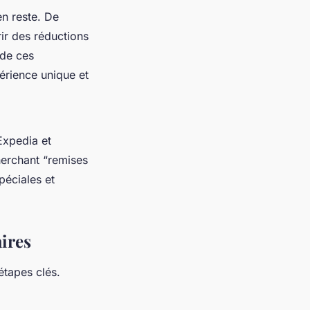
en reste. De
ir des réductions
 de ces
périence unique et
Expedia et
herchant “remises
péciales et
ires
étapes clés.