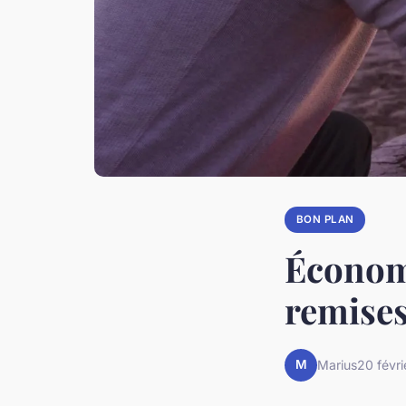
BON PLAN
Économi
remises
M
Marius
20 févr