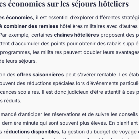
es économies sur les séjours hôteliers
les économies
, il est essentiel d’explorer différentes strat
 à
combiner des remises
hôtelières militaires avec d’autres
 Par exemple, certaines
chaînes hôtelières
proposent des 
ettent d’accumuler des points pour obtenir des rabais suppl
s programmes, les militaires peuvent doubler leurs avantages
e leurs séjours.
tion des
offres saisonnières
peut s’avérer rentable. Les éta
 souvent des réductions spéciales lors d’événements particu
ances scolaires. Il est donc judicieux d’être attentif à ces 
s réduits.
mmandé d’anticiper les réservations et de suivre les conseil
de dernière minute qui sont souvent plus élevés. En planifiant
es
réductions disponibles
, la gestion du budget de voyage e