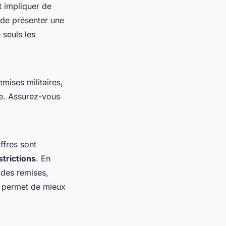
ut impliquer de
u de présenter une
 seuls les
emises militaires,
e. Assurez-vous
ffres sont
strictions
. En
n des remises,
r permet de mieux