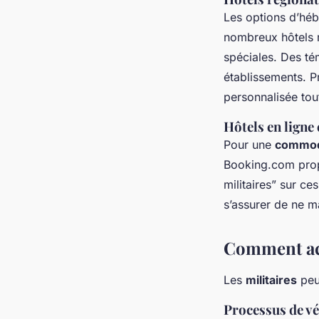
Les options d’héb
nombreux hôtels r
spéciales. Des tém
établissements. Pr
personnalisée tou
Hôtels en ligne
Pour une
commod
Booking.com pro
militaires” sur ce
s’assurer de ne 
Comment acc
Les
militaires
peuv
Processus de vé