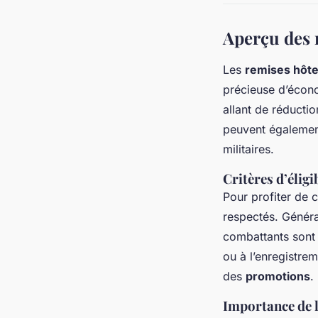
Aperçu des r
Les
remises hôtel
précieuse d’écono
allant de réducti
peuvent également
militaires.
Critères d’éligib
Pour profiter de 
respectés. Génér
combattants sont 
ou à l’enregistre
des
promotions
.
Importance de l