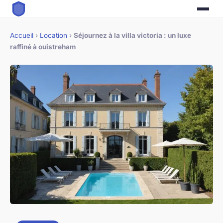
Accueil
›
Location
›
Séjournez à la villa victoria : un luxe
raffiné à ouistreham