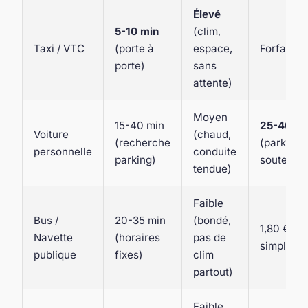
Élevé
5-10 min
(clim,
Taxi / VTC
(porte à
espace,
Forfait in
porte)
sans
attente)
Moyen
15-40 min
25-40 €/
Voiture
(chaud,
(recherche
(parking
personnelle
conduite
parking)
souterrai
tendue)
Faible
Bus /
20-35 min
(bondé,
1,80 € (ti
Navette
(horaires
pas de
simple)
publique
fixes)
clim
partout)
Faible