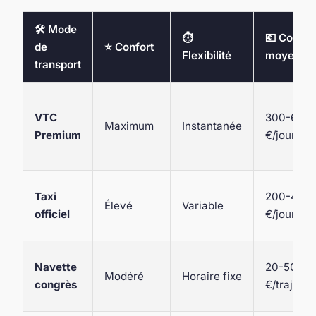
🛠️ Mode
⏱️
💶 Coût
de
⭐ Confort
Flexibilité
moyen
transport
VTC
300-600
Maximum
Instantanée
Premium
€/journée
Taxi
200-400
Élevé
Variable
officiel
€/journée
Navette
20-50
Modéré
Horaire fixe
congrès
€/trajet