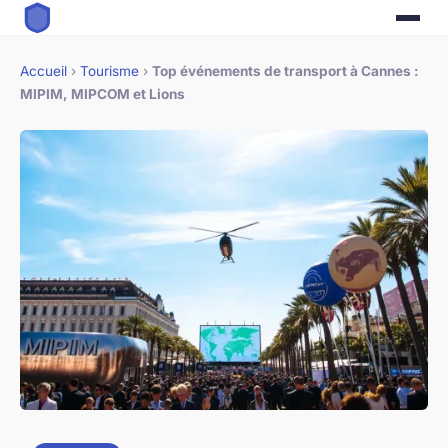
Accueil
›
Tourisme
›
Top événements de transport à Cannes :
MIPIM, MIPCOM et Lions