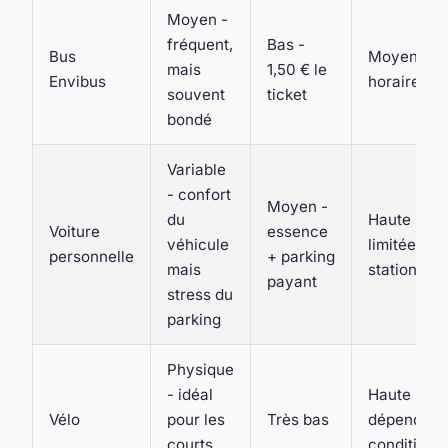
Moyen -
fréquent,
Bas -
Bus
Moyenne -
mais
1,50 € le
Envibus
horaires fi
souvent
ticket
bondé
Variable
- confort
Moyen -
du
Haute - ma
Voiture
essence
véhicule
limitée par 
personnelle
+ parking
mais
stationnem
payant
stress du
parking
Physique
- idéal
Haute - ma
Vélo
pour les
Très bas
dépend de
courts
conditions