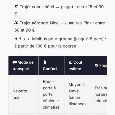
💶 Trajet court (hôtel → plage) : entre 15 et 30
€
🚕 Trajet aéroport Nice → Juan-les-Pins : entre
60 et 90 €
👨‍👩‍👧‍👦 Minibus pour groupe (jusqu’à 8 pers) :
à partir de 100 € pour la course
🚌 Mode de
🧳
💶 Coût
🔁 Flexibili
transport
Confort
estimé
Haut -
Moyen à
porte à
Très haute
Navette
élevé
porte,
horaires
taxi
(selon
véhicule
adaptés
distance)
climatisé